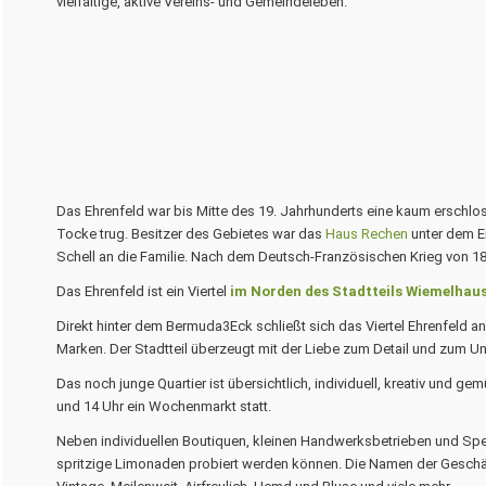
vielfältige, aktive Vereins- und Gemeindeleben.
Das
Ehrenfeld
war bis Mitte des 19. Jahrhunderts eine kaum ersch
Tocke
trug. Besitzer des Gebietes war das
Haus Rechen
unter dem E
Schell an die Familie. Nach dem Deutsch-Französischen Krieg von 1
Das Ehrenfeld ist ein Viertel
im Norden des Stadtteils Wiemelhau
Direkt hinter dem Bermuda3Eck schließt sich das Viertel Ehrenfeld an.
Marken. Der Stadtteil überzeugt mit der Liebe zum Detail und zum 
Das noch junge Quartier ist übersichtlich, individuell, kreativ und
und 14 Uhr ein Wochenmarkt statt.
Neben individuellen Boutiquen, kleinen Handwerksbetrieben und Spez
spritzige Limonaden probiert werden können. Die Namen der Geschäft