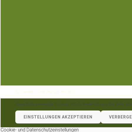
© Copyright - 3satz Verlag in Bochum -
Enfold WordPress Theme by Kriesi
Diese Seite verwendet Cookies. Mit der Weiternutzung der Seite, s
EINSTELLUNGEN AKZEPTIEREN
VERBERGE
Cookie- und Datenschutzeinstellungen