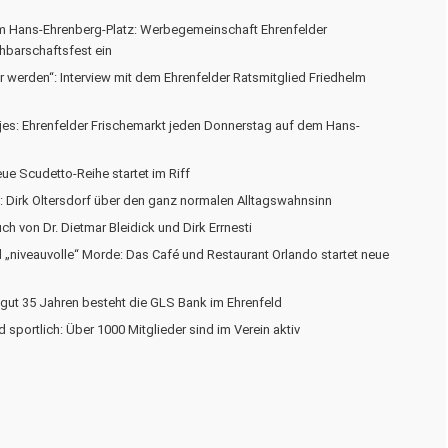
m Hans-Ehrenberg-Platz: Werbegemeinschaft Ehrenfelder
hbarschaftsfest ein
r werden“: Interview mit dem Ehrenfelder Ratsmitglied Friedhelm
tjes: Ehrenfelder Frischemarkt jeden Donnerstag auf dem Hans-
eue Scudetto-Reihe startet im Riff
e: Dirk Oltersdorf über den ganz normalen Alltagswahnsinn
ch von Dr. Dietmar Bleidick und Dirk Errnesti
nd „niveauvolle“ Morde: Das Café und Restaurant Orlando startet neue
 gut 35 Jahren besteht die GLS Bank im Ehrenfeld
 sportlich: Über 1000 Mitglieder sind im Verein aktiv