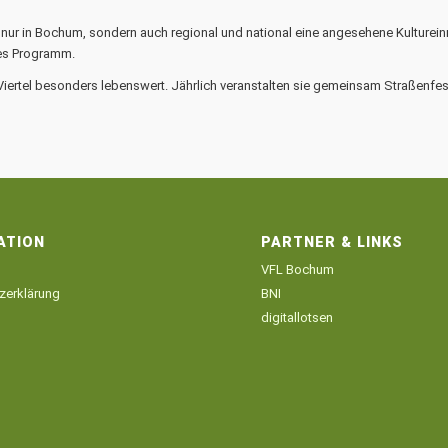
 nur in Bochum, sondern auch regional und national eine angesehene Kulturein
ges Programm.
rtel besonders lebenswert. Jährlich veranstalten sie gemeinsam Straßenfes
ATION
PARTNER & LINKS
VFL Bochum
zerklärung
BNI
digitallotsen