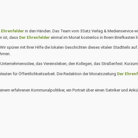
 Ehrenfelder
in den Händen. Das Team vom 3Satz Verlag & Medienservice wird
n ist, dass
Der Ehrenfelder
einmal im Monat kostenlos in Ihrem Briefkasten l
. Wir spüren mit Ihrer Hilfe die lokalen Geschichten dieses vitalen Stadtteils 
ehmen.
re Unternehmensidee, das Vereinsleben, den Kollegen, das Straßenfest. Kurz
leuten für Öffentlichkeitsarbeit. Die Redaktion der Monatszeitung
Der Ehren
 einem erfahrenen Kommunalpolitiker, ein Portrait über einen Satiriker und Ank