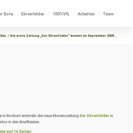
er Bote
Ehrenfelder
100%VfL
Arbeiten
Team
lles
/
Die erste Zeitung „Der Ehrenfelder“ kommt im September 2009...
te in Bochum erstmals die neue Monatszeitung
Der Ehrenfelder
in
los in den Briefkästen.
e auf 16 Seiten: