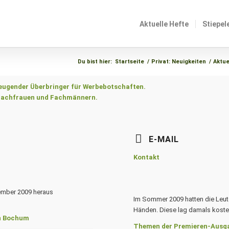
Aktuelle Hefte
Stiepel
Du bist hier:
Startseite
/
Privat: Neuigkeiten
/
Aktue
zeugender Überbringer für Werbebotschaften.
n Fachfrauen und Fachmännern.
E-MAIL
Kontakt
Im Sommer 2009 hatten die Leu
Händen. Diese lag damals kosten
in Bochum
Themen der Premieren-Ausgab