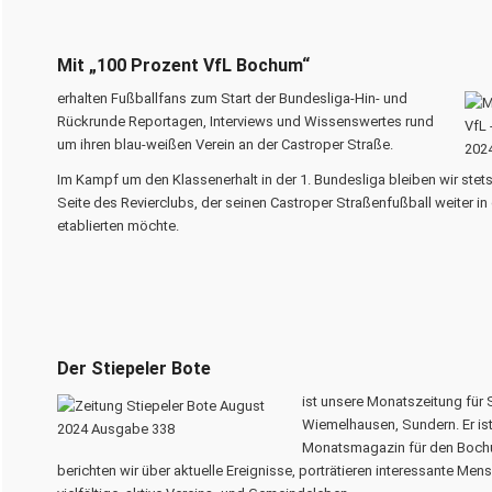
Mit „100 Prozent VfL Bochum“
erhalten Fußballfans zum Start der Bundesliga-Hin- und
Rückrunde Reportagen, Interviews und Wissenswertes rund
um ihren blau-weißen Verein an der Castroper Straße.
Im Kampf um den Klassenerhalt in der 1. Bundesliga bleiben wir stets 
Seite des Revierclubs, der seinen Castroper Straßenfußball weiter i
etablierten möchte.
Der Stiepeler Bote
ist unsere Monatszeitung für 
Wiemelhausen, Sundern. Er ist
Monatsmagazin für den Boch
berichten wir über aktuelle Ereignisse, porträtieren interessante M