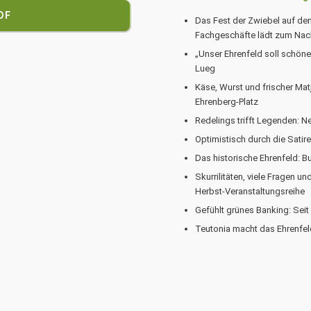
DF
Das Fest der Zwiebel auf de
Fachgeschäfte lädt zum Nac
„Unser Ehrenfeld soll schöne
Lueg
Käse, Wurst und frischer Ma
Ehrenberg-Platz
Redelings trifft Legenden: N
Optimistisch durch die Satir
Das historische Ehrenfeld: Bu
Skurrilitäten, viele Fragen u
Herbst-Veranstaltungsreihe
Gefühlt grünes Banking: Seit
Teutonia macht das Ehrenfeld