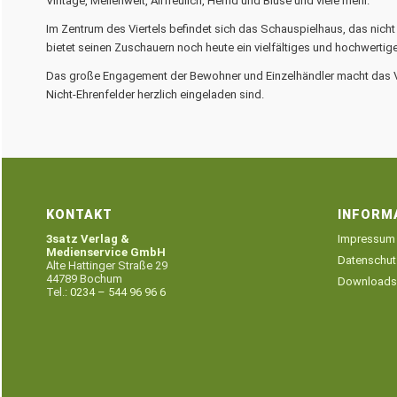
Vintage, Meilenweit, Airfreulich, Hemd und Bluse und viele mehr.
Im Zentrum des Viertels befindet sich das Schauspielhaus, das nicht
bietet seinen Zuschauern noch heute ein vielfältiges und hochwerti
Das große Engagement der Bewohner und Einzelhändler macht das Vie
Nicht-Ehrenfelder herzlich eingeladen sind.
KONTAKT
INFORM
3satz Verlag &
Impressum
Medienservice GmbH
Datenschut
Alte Hattinger Straße 29
44789 Bochum
Downloads
Tel.:
0234 – 544 96 96 6