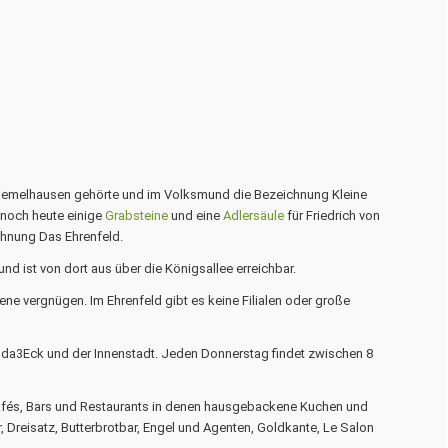
 Wiemelhausen gehörte und im Volksmund die Bezeichnung
Kleine
 noch heute einige
Grabsteine
und eine
Adlersäule
für Friedrich von
ichnung
Das Ehrenfeld
.
 und ist von dort aus über die Königsallee erreichbar.
zene vergnügen. Im Ehrenfeld gibt es keine Filialen oder große
rmuda3Eck und der Innenstadt. Jeden Donnerstag findet zwischen 8
 Cafés, Bars und Restaurants in denen hausgebackene Kuchen und
Dreisatz, Butterbrotbar, Engel und Agenten, Goldkante, Le Salon