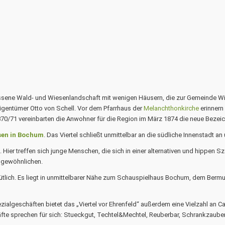
lossene Wald- und Wiesenlandschaft mit wenigen Häusern, die zur Gemeinde
igentümer Otto von Schell. Vor dem Pfarrhaus der
Melanchthonkirche
erinnern
870/71 vereinbarten die Anwohner für die Region im März 1874 die neue Beze
sen in Bochum
. Das Viertel schließt unmittelbar an die südliche Innenstadt an
 Hier treffen sich junge Menschen, die sich in einer alternativen und hippen S
Ungewöhnlichen.
 gemütlich. Es liegt in unmittelbarer Nähe zum Schauspielhaus Bochum, dem Be
ialgeschäften bietet das „Viertel vor Ehrenfeld“ außerdem eine Vielzahl an
e sprechen für sich: Stueckgut, Techtel&Mechtel, Reuberbar, Schrankzauber, 