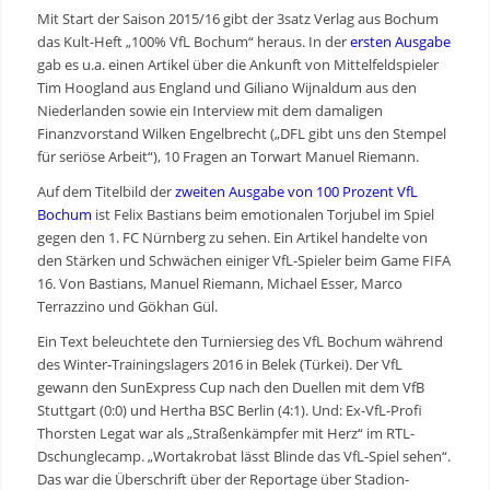
Mit Start der Saison 2015/16 gibt der 3satz Verlag aus Bochum
das Kult-Heft „100% VfL Bochum“ heraus. In der
ersten Ausgabe
gab es u.a. einen Artikel über die Ankunft von Mittelfeldspieler
Tim Hoogland aus England und Giliano Wijnaldum aus den
Niederlanden sowie ein Interview mit dem damaligen
Finanzvorstand Wilken Engelbrecht („DFL gibt uns den Stempel
für seriöse Arbeit“), 10 Fragen an Torwart Manuel Riemann.
Auf dem Titelbild der
zweiten Ausgabe von 100 Prozent VfL
Bochum
ist Felix Bastians beim emotionalen Torjubel im Spiel
gegen den 1. FC Nürnberg zu sehen. Ein Artikel handelte von
den Stärken und Schwächen einiger VfL-Spieler beim Game FIFA
16. Von Bastians, Manuel Riemann, Michael Esser, Marco
Terrazzino und Gökhan Gül.
Ein Text beleuchtete den Turniersieg des VfL Bochum während
des Winter-Trainingslagers 2016 in Belek (Türkei). Der VfL
gewann den SunExpress Cup nach den Duellen mit dem VfB
Stuttgart (0:0) und Hertha BSC Berlin (4:1). Und: Ex-VfL-Profi
Thorsten Legat war als „Straßenkämpfer mit Herz“ im RTL-
Dschunglecamp. „Wortakrobat lässt Blinde das VfL-Spiel sehen“.
Das war die Überschrift über der Reportage über Stadion-