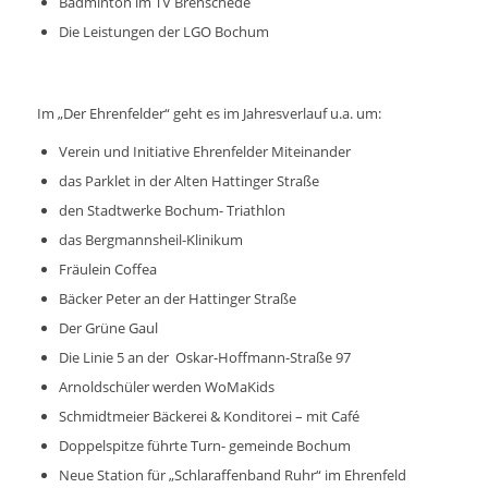
Badminton im TV Brenschede
Die Leistungen der LGO Bochum
Im „Der Ehrenfelder“ geht es im Jahresverlauf u.a. um:
Verein und Initiative Ehrenfelder Miteinander
das Parklet in der Alten Hattinger Straße
den Stadtwerke Bochum- Triathlon
das Bergmannsheil-Klinikum
Fräulein Coffea
Bäcker Peter an der Hattinger Straße
Der Grüne Gaul
Die Linie 5 an der Oskar-Hoffmann-Straße 97
Arnoldschüler werden WoMaKids
Schmidtmeier Bäckerei & Konditorei – mit Café
Doppelspitze führte Turn- gemeinde Bochum
Neue Station für „Schlaraffenband Ruhr“ im Ehrenfeld