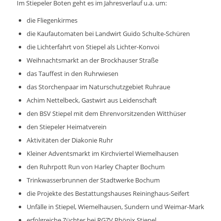
Im Stiepeler Boten geht es im Jahresverlauf u.a. um:
die Fliegenkirmes
die Kaufautomaten bei Landwirt Guido Schulte-Schüren
die Lichterfahrt von Stiepel als Lichter-Konvoi
Weihnachtsmarkt an der Brockhauser Straße
das Tauffest in den Ruhrwiesen
das Storchenpaar im Naturschutzgebiet Ruhraue
Achim Nettelbeck, Gastwirt aus Leidenschaft
den BSV Stiepel mit dem Ehrenvorsitzenden Witthüser
den Stiepeler Heimatverein
Aktivitäten der Diakonie Ruhr
Kleiner Adventsmarkt im Kirchviertel Wiemelhausen
den Ruhrpott Run von Harley Chapter Bochum
Trinkwasserbrunnen der Stadtwerke Bochum
die Projekte des Bestattungshauses Reininghaus-Seifert
Unfälle in Stiepel, Wiemelhausen, Sundern und Weimar-Mark
erfolgreiche Züchter bei RGZV Phönix Stiepel