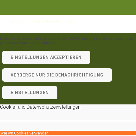
© Copyright - 3satz Verlag in Bochum -
Enfold WordPress Theme by
Kriesi
Diese Seite verwendet Cookies. Mit der Weiternutzung der Seite, stimmst du
die Verwendung von Cookies zu.
EINSTELLUNGEN AKZEPTIEREN
VERBERGE NUR DIE BENACHRICHTIGUNG
EINSTELLUNGEN
Cookie- und Datenschutzeinstellungen
Wie wir Cookies verwenden