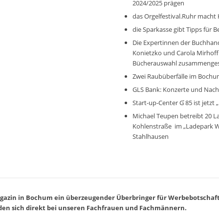
2024/2025 prägen
das Orgelfestival.Ruhr macht 
die Sparkasse gibt Tipps für B
Die Expertinnen der Buchhand
Konietzko und Carola Mirhoff
Bücherauswahl zusammenges
Zwei Raubüberfälle im Boch
GLS Bank: Konzerte und Nachh
Start-up-Center G ́85 ist jetzt
Michael Teupen betreibt 20 L
Kohlenstraße im „Ladepark W
Stahlhausen
agazin in Bochum ein überzeugender Überbringer für Werbebotschaf
den sich direkt bei unseren Fachfrauen und Fachmännern.