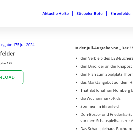
Aktuelle Hefte
Stiepeler Bote
Ehrenfelder
In der Juli-Ausgabe von „Der E
felder
den Verbleib des USB-Bücher
sgabe 175
den Dino, der an der Knappsc
den Plan zum Spielplatz Thor
NLOAD
das Marktangebot auf dem H
Triathlet Jonathan Homberg 
die Wochenmarkt-Kids
Sommer im Ehrenfeld
Don-Bosco- und Friederika-Sc
vor dem Schauspielhaus zur 
Das Schauspielhaus Bochum: 1