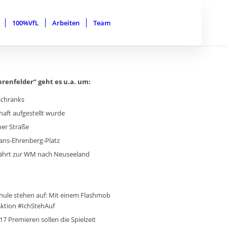
100%VfL
Arbeiten
Team
hrenfelder“ geht es u.a. um:
schranks
haft aufgestellt wurde
ner Straße
ans-Ehrenberg-Platz
fährt zur WM nach Neuseeland
hule stehen auf: Mit einem Flashmob
Aktion #IchStehAuf
7 Premieren sollen die Spielzeit