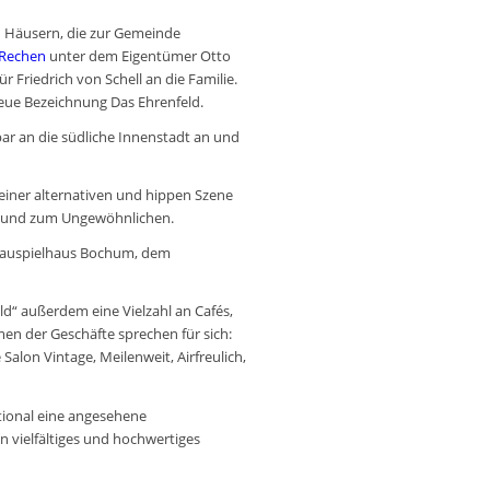
n Häusern, die zur Gemeinde
Rechen
unter dem Eigentümer Otto
ür Friedrich von Schell an die Familie.
neue Bezeichnung
Das Ehrenfeld
.
lbar an die südliche Innenstadt an und
n einer alternativen und hippen Szene
ail und zum Ungewöhnlichen.
 Schauspielhaus Bochum, dem
ld“ außerdem eine Vielzahl an Cafés,
n der Geschäfte sprechen für sich:
alon Vintage, Meilenweit, Airfreulich,
tional eine angesehene
n vielfältiges und hochwertiges