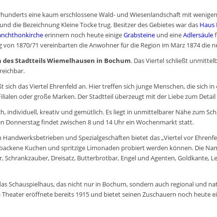
ahrhunderts eine kaum erschlossene Wald- und Wiesenlandschaft mit wenige
und die Bezeichnung
Kleine Tocke
trug. Besitzer des Gebietes war das
Haus 
anchthonkirche
erinnern noch heute einige
Grabsteine
und eine
Adlersäule
f
 von 1870/71 vereinbarten die Anwohner für die Region im März 1874 die 
 des Stadtteils Wiemelhausen in Bochum
. Das Viertel schließt unmitte
reichbar.
sich das Viertel Ehrenfeld an. Hier treffen sich junge Menschen, die sich i
Filialen oder große Marken. Der Stadtteil überzeugt mit der Liebe zum Det
ich, individuell, kreativ und gemütlich. Es liegt in unmittelbarer Nähe zum
n Donnerstag findet zwischen 8 und 14 Uhr ein Wochenmarkt statt.
 Handwerksbetrieben und Spezialgeschäften bietet das „Viertel vor Ehrenfe
backene Kuchen und spritzige Limonaden probiert werden können. Die Name
 Schrankzauber, Dreisatz, Butterbrotbar, Engel und Agenten, Goldkante, Le S
 das Schauspielhaus, das nicht nur in Bochum, sondern auch regional und na
 Theater eröffnete bereits 1915 und bietet seinen Zuschauern noch heute ei