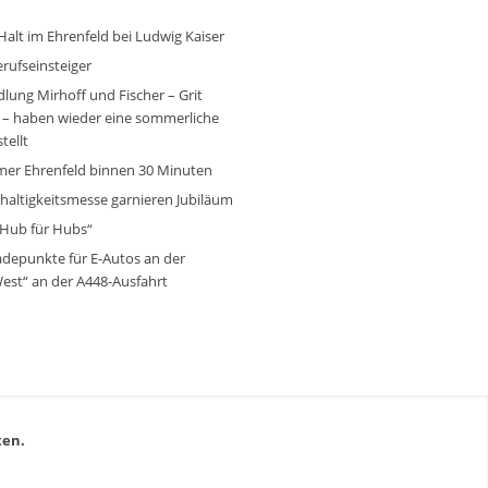
Halt im Ehrenfeld bei Ludwig Kaiser
erufseinsteiger
lung Mirhoff und Fischer – Grit
 – haben wieder eine sommerliche
tellt
umer Ehrenfeld binnen 30 Minuten
altigkeitsmesse garnieren Jubiläum
 „Hub für Hubs“
adepunkte für E-Autos an der
est“ an der A448-Ausfahrt
ten.