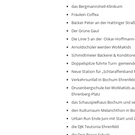
das Bergmannsheil-Klinikum
Fräulein Coffea
Bäcker Peter an der Hattinger Stra
Der Grüne Gaul
Die Linie 5 an der Oskar-Hoffmann
Arnoldschüler werden WoMaKids
Schmidtmeier Bäckerei & Konditorei
Doppelspitze führte Turn- gemein
Neue Station für „Schlaraffenband 
Verkehrsunfall in Bochum Ehrenfel
Drusenbergschule bei WoMaKids a
Ehrenberg-Platz
das Schauspielhaus Bochum und s
den Kulturraum Melanchthon in B
Urban Run Ende Juni mit Start und 
die DJK Teutonia Ehrenfeld
die Don Bosco Schule