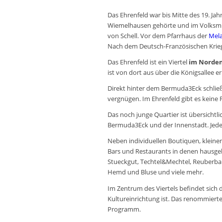
Das
Ehrenfeld
war bis Mitte des 19. J
Wiemelhausen gehörte und im Volksm
von Schell. Vor dem Pfarrhaus der
Mel
Nach dem Deutsch-Französischen Krieg
Das Ehrenfeld ist ein Viertel
im Norden
ist von dort aus über die Königsallee er
Direkt hinter dem Bermuda3Eck schließt 
vergnügen. Im Ehrenfeld gibt es keine 
Das noch junge Quartier ist übersichtl
Bermuda3Eck und der Innenstadt. Jede
Neben individuellen Boutiquen, kleinen
Bars und Restaurants in denen hausge
Stueckgut, Techtel&Mechtel, Reuberbar,
Hemd und Bluse und viele mehr.
Im Zentrum des Viertels befindet sich
Kultureinrichtung ist. Das renommierte
Programm.