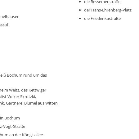
die Bessemerstraße
der Hans-Ehrenberg-Platz
emelhausen
die Friederikastraße
ssaul
 Weiß Bochum rund um das
elm Weitz, das Kettwiger
ist Volker Skrotzki,
nk, Gärtnerei Blümel aus Witten
e in Bochum
nz-Vogt-Straße
hum an der Köngisallee