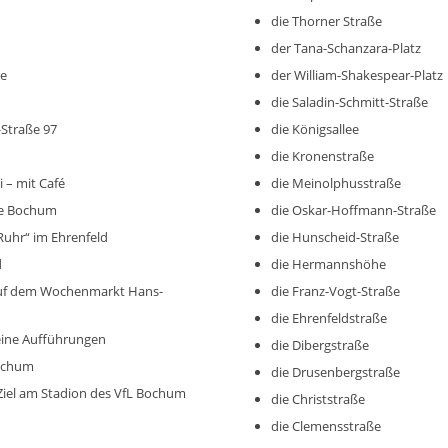
die Thorner Straße
der Tana-Schanzara-Platz
ße
der William-Shakespear-Platz
die Saladin-Schmitt-Straße
-Straße 97
die Königsallee
die Kronenstraße
 – mit Café
die Meinolphusstraße
de Bochum
die Oskar-Hoffmann-Straße
Ruhr“ im Ehrenfeld
die Hunscheid-Straße
d
die Hermannshöhe
uf dem Wochenmarkt Hans-
die Franz-Vogt-Straße
die Ehrenfeldstraße
eine Aufführungen
die Dibergstraße
ochum
die Drusenbergstraße
Ziel am Stadion des VfL Bochum
die Christstraße
die Clemensstraße